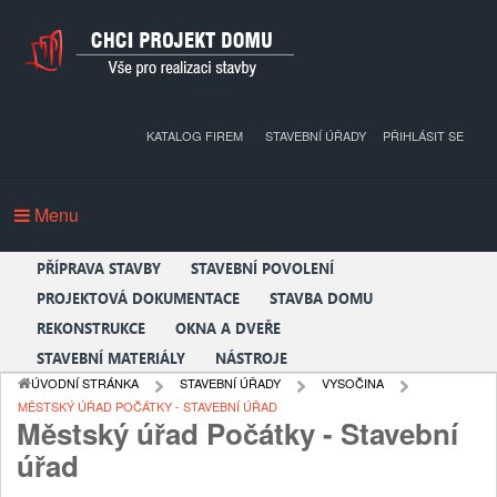
KATALOG FIREM
STAVEBNÍ ÚŘADY
PŘIHLÁSIT SE
Menu
PŘÍPRAVA STAVBY
STAVEBNÍ POVOLENÍ
PROJEKTOVÁ DOKUMENTACE
STAVBA DOMU
REKONSTRUKCE
OKNA A DVEŘE
STAVEBNÍ MATERIÁLY
NÁSTROJE
ÚVODNÍ STRÁNKA
STAVEBNÍ ÚŘADY
VYSOČINA
MĚSTSKÝ ÚŘAD POČÁTKY - STAVEBNÍ ÚŘAD
Městský úřad Počátky - Stavební
úřad