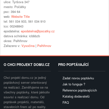
ulice:
Tyršova 347
mesto:
Počátky
psc:
394 64
web:
Website Title
tel:
561 034 933, 561 034 910
ico:
00248843
epodatelna:
epodatelna@pocatky.cz
datova schránka:
icbbbzb
okres:
Pelhřimov
Zařazeno v:
Vysočina
|
Pelhřimov
O CHCI PROJEKT DOMU.CZ
PRO POPTÁVAJÍCÍ
Chci projekt domu.cz je jediný
Zadat novou poptávku
poptávkový server orientovaný
Jak to funguje ?
na realizaci. Zaměřujeme se na
Reference poptávajících
všechny poptávky, které jakkoliv
Katalog dodavatelů
souvisí s realizací domu. Od
poptávek projektů, materiálů,
FAQ
stavebních firem až po reality.