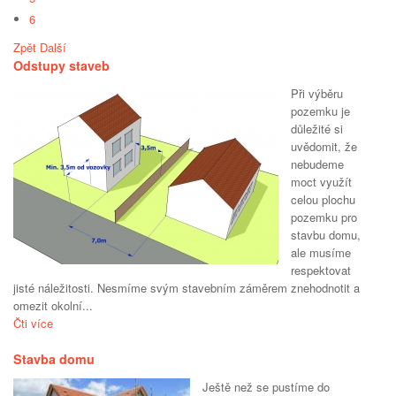
6
Zpět
Další
Odstupy staveb
Při výběru
pozemku je
důležité si
uvědomit, že
nebudeme
moct využít
celou plochu
pozemku pro
stavbu domu,
ale musíme
respektovat
jisté náležitosti. Nesmíme svým stavebním záměrem znehodnotit a
omezit okolní...
Čti více
Stavba domu
Ještě než se pustíme do