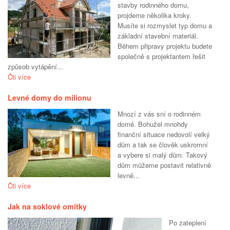
stavby rodinného domu,
projdeme několika kroky.
Musíte si rozmyslet typ domu a
základní stavební materiál.
Během připravy projektu budete
společně s projektantem řešit
způsob vytápění...
Čti více
Levné domy do milionu
Mnozí z vás sní o rodinném
domě. Bohužel mnohdy
finanční situace nedovolí velký
dům a tak se člověk uskromní
a vybere si malý dům. Takový
dům můžeme postavit relativně
levně...
Čti více
Jak na soklové omítky
Po zateplení