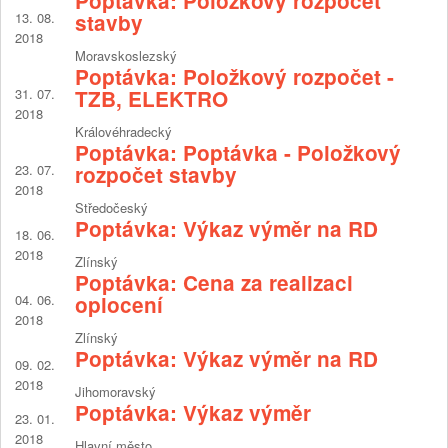
Poptávka: Položkový rozpočet
13. 08.
stavby
2018
Moravskoslezský
Poptávka: Položkový rozpočet -
31. 07.
TZB, ELEKTRO
2018
Královéhradecký
Poptávka: Poptávka - Položkový
23. 07.
rozpočet stavby
2018
Středočeský
Poptávka: Výkaz výměr na RD
18. 06.
2018
Zlínský
Poptávka: Cena za realizaci
04. 06.
oplocení
2018
Zlínský
Poptávka: Výkaz výměr na RD
09. 02.
2018
Jihomoravský
Poptávka: Výkaz výměr
23. 01.
2018
Hlavní město