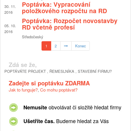
Poptávka: Vypracování
30. 11.
položkového rozpočtu na RD
2016
Poptávka: Rozpočet novostavby
05. 10.
RD včetně profesí
2016
Středočeský
1
2
Konec
Zdá se že,
POPTÁVÁTE PROJEKT , ŘEMESLNÍKA , STAVEBNÍ FIRMU?
Zadejte si poptávku ZDARMA
Jak to funguje?
,
Co mohu poptávat?
obvolávat či složitě hledat firmy
Nemusíte
Budeme hledat za Vás
Ušetříte čas.