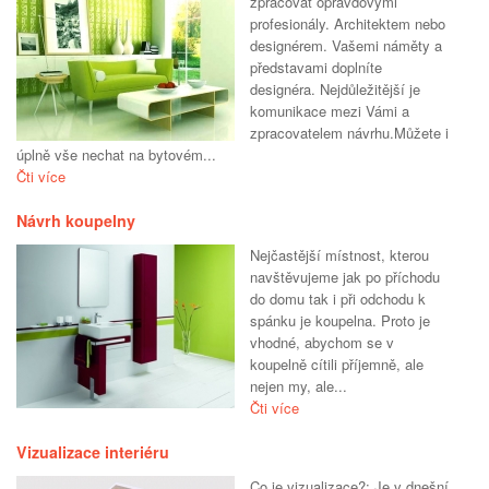
zpracovat opravdovými
profesionály. Architektem nebo
designérem. Vašemi náměty a
představami doplníte
designéra. Nejdůležitější je
komunikace mezi Vámi a
zpracovatelem návrhu.Můžete i
úplně vše nechat na bytovém...
Čti více
Návrh koupelny
Nejčastější místnost, kterou
navštěvujeme jak po příchodu
do domu tak i při odchodu k
spánku je koupelna. Proto je
vhodné, abychom se v
koupelně cítili příjemně, ale
nejen my, ale...
Čti více
Vizualizace interiéru
Co je vizualizace?: Je v dnešní