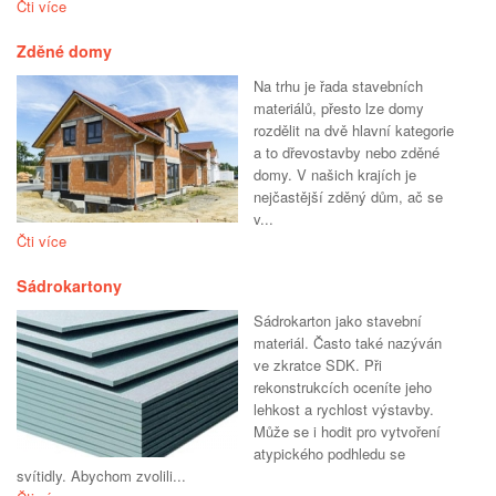
Čti více
Zděné domy
Na trhu je řada stavebních
materiálů, přesto lze domy
rozdělit na dvě hlavní kategorie
a to dřevostavby nebo zděné
domy. V našich krajích je
nejčastější zděný dům, ač se
v...
Čti více
Sádrokartony
Sádrokarton jako stavební
materiál. Často také nazýván
ve zkratce SDK. Při
rekonstrukcích oceníte jeho
lehkost a rychlost výstavby.
Může se i hodit pro vytvoření
atypického podhledu se
svítidly. Abychom zvolili...