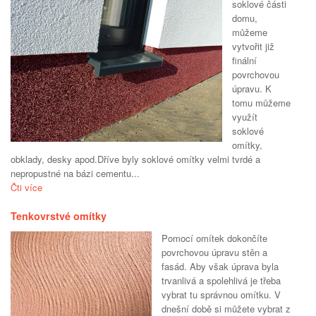
soklové části
domu,
můžeme
vytvořit již
finální
povrchovou
úpravu. K
tomu můžeme
využít
soklové
omítky,
obklady, desky apod.Dříve byly soklové omítky velmi tvrdé a
nepropustné na bázi cementu...
Čti více
Tenkovrstvé omítky
Pomocí omítek dokončíte
povrchovou úpravu stěn a
fasád. Aby však úprava byla
trvanlivá a spolehlivá je třeba
vybrat tu správnou omítku. V
dnešní době si můžete vybrat z