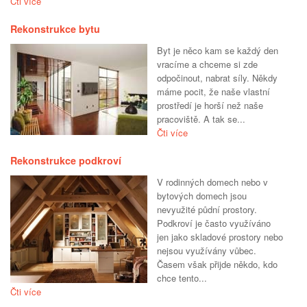
Čti více
Rekonstrukce bytu
Byt je něco kam se každý den
vracíme a chceme si zde
odpočinout, nabrat síly. Někdy
máme pocit, že naše vlastní
prostředí je horší než naše
pracoviště. A tak se...
Čti více
Rekonstrukce podkroví
V rodinných domech nebo v
bytových domech jsou
nevyužité půdní prostory.
Podkroví je často využíváno
jen jako skladové prostory nebo
nejsou využívány vůbec.
Časem však přijde někdo, kdo
chce tento...
Čti více