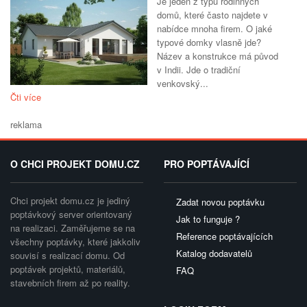
Je jeden z typů rodinných
domů, které často najdete v
nabídce mnoha firem. O jaké
typové domky vlasně jde?
Název a konstrukce má původ
v Indii. Jde o tradiční
venkovský...
Čti více
reklama
O CHCI PROJEKT DOMU.CZ
PRO POPTÁVAJÍCÍ
Chci projekt domu.cz je jediný
Zadat novou poptávku
poptávkový server orientovaný
Jak to funguje ?
na realizaci. Zaměřujeme se na
Reference poptávajících
všechny poptávky, které jakkoliv
Katalog dodavatelů
souvisí s realizací domu. Od
poptávek projektů, materiálů,
FAQ
stavebních firem až po reality.