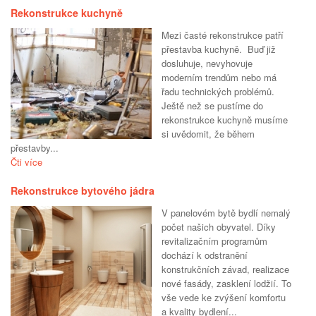
Rekonstrukce kuchyně
Mezi časté rekonstrukce patří
přestavba kuchyně. Buď již
dosluhuje, nevyhovuje
moderním trendům nebo má
řadu technických problémů.
Ještě než se pustíme do
rekonstrukce kuchyně musíme
si uvědomit, že během
přestavby...
Čti více
Rekonstrukce bytového jádra
V panelovém bytě bydlí nemalý
počet našich obyvatel. Díky
revitalizačním programům
dochází k odstranění
konstrukčních závad, realizace
nové fasády, zasklení lodžií. To
vše vede ke zvýšení komfortu
a kvality bydlení...