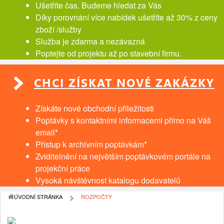
Ušetříte čas. Budeme hledat za Vás
Díky porovnání více nabídek ušetříte až 30% z ceny
zboží /služby
Služba je zdarma a nezávazná
Poptejte od projektu až po stavební firmu.
CHCI ZÍSKAT NOVÉ ZAKÁZKY
Získáte nové obchodní přiležitosti
Poptávky s kontaktními informacemi přímo na Váš
email*
Přístup k archivním poptávkám*
Zviditelnění na největším poptávkovém portále na
projekční práce
Vysoká návštěvnost katalogu dodavatelů
ÚVODNÍ STRÁNKA
ROZPOČTY