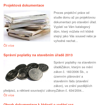
Projektová dokumentace
Proces projekční práce od
studie domu až po projektovou
dokumentaci pro stavební úřad.
Vyplatí se Vám katalogový
dům, který můžete mít klidně
stejný jako Vás soused nebo je
vyhodné nechat...
Čti více
Správní poplatky na stavebním úřadě 2013
Správní poplatky na stavebním
úřaděZákon, kterým se mění
zákon č. 183/2006 Sb., o
územním plánování a
stavebním řádu (stavební
zákon), ve znění pozdějších
předpisů, a některé související zákonyZákon č. 634/2004...
Čti více
Obsah dokumentace k žádosti o vydání roz…