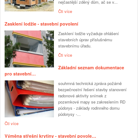
nejčastější zděný dům, ač se v...
Čti více
Zasklení lodžie - stavební povolení
Zasklení lodžie vyžaduje ohlášení
stavebních úprav příslušnému
stavebnímu úřadu.
Čti více
Základní seznam dokumentace
pro stavební…
souhrnná technická zpráva požárně
bezpečnostní řešení stavby stanovení
radonové aktivity snímek z
pozemkové mapy se zakreslením RD
půdorys - základy rodinného domu
půdorysy -...
Čti více
Výměna střešní krytiny - stavební povole…