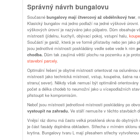
Správný návrh bungalovu
Současné
bungalovy mají čtvercový až obdélníkový tvar
, 
Klasický bungalov má jedno podlaží na jedné výškové úrovni.
výškových úrovní je nazýváno jako půlpatro. Dům obsahuje v
místnosti (jídelnu, kuchyň, obývací pokoj, vstupní halu,
koupe
Součástí je garáž, která je ve formě přístavby nebo jen jako p
jsou jednotlivé místnosti poskládány vedle sebe vede k nim
p
chodba.
Dům tak zaujímá větší plochu na pozemku a je proto
stavební parcely
.
Optimální řešení je obytné místnosti orientovat na osluněnou 
místnosti jako technická místnost, vstup, koupelna, šatna na
stranu( sever). Někdy však nemusí být optimálně orientovány 
počet a délka chodeb to neumožní jako u vícepodlažních sta
přistoupit ke kompromisům.
Neboť jsou místnosti jednotlové místnosti poskládány po obv
vystoupit na zahradu.
Ve stáří nemusíte v těchto stavbách d
Vnějsí ráz domu má často velká prosklená okna do obytných 
je část fasády doplněna obkladem. Střecha v mírném sklonu 
krytina. Bungalovy tvaru L mají přesahem střechy vytvořenou 