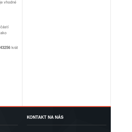
 je vhodné
 částí
jako
43256
krát
KONTAKT NA NÁS