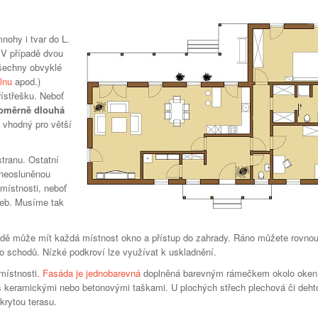
mnohy i tvar do L.
 V případě dvou
šechny obvyklé
lnu
apod.)
řístřešku. Neboť
oměrně dlouhá
 vhodný pro větší
stranu. Ostatní
 neosluněnou
místnosti, neboť
veb. Musíme tak
odě může mít každá místnost okno a přístup do zahrady. Ráno můžete rovnou
o schodů. Nízké podkroví lze využívat k uskladnění.
místnosti.
Fasáda je jednobarevná
doplněná barevným rámečkem okolo oken
s keramickými nebo betonovými taškami. U plochých střech plechová či deht
krytou terasu.