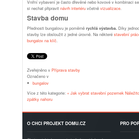
Vniřní vybavení je často dřevěné nebo kovové v kombinaci se 
si nechat připravit
návrh interiéru
včetně
vizualizace
.
Stavba domu
Přednosti bungalovu je poměrně
rychlá výstavba.
Díky jednod
stavby lze obsloužit z jedné úrovně. Na některé
stavební prác
bungalov na klíč
.
Zveřejněno v
Příprava stavby
Označeno v
bungalov
Více z této kategorie:
« Jak vybrat stavební pozemek
Náležit
zpátky nahoru
O CHCI PROJEKT DOMU.CZ
PRO POP