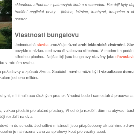
skloněnou střechou z palmových listů a s verandou. Později byly do
tradiční anglické prvky - jídelna, ložnice, kuchyně, koupelna a o
prostor.
Vlastnosti bungalovu
Jednoduchá
stavba
umožňuje různé
architektonické ztvárnění
. Sta
obvykle s nízkou sedlovou či valbovou střechou. V moderním podán
střechou plochou. Nejčastěji jsou bungalovy stavěny jako
dřevostav
ebo v mírném svahu.
 požadavky a způsob života. Součástí návrhu může být i
vizualizace domu
i kolem jednoho miliónu.
uchyní, minimalizace úložných prostor. Vhodná bude i samostatná pracovana,
, velkou předsíň pro úložné prostory, Vhodné je rozdělit dům na obývací čás
ji rozdělit na dva.
edevším do schodů. Jednotlivé místnosti jsou přizpůsobeny aktuálnímu zdra
 koupelně je nahrazena vana za sprchový kout pro vozíky apod.