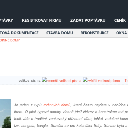
PTÁVKY
REGISTROVAT FIRMU
ZADAT POPTÁVKU
CENÍK
KTOVÁ DOKUMENTACE
STAVBA DOMU
REKONSTRUKCE
OKNA 
DINNÉ DOMY
velikost písma
Ti
Je jeden z typů
rodinných domů
, které často najdete v nabídce
firem. O jaké typové domky vlasně jde? Název a konstrukce má p
Indii. Jde o tradiční venkovský přízemní dům, lehké vzdušné kons
tzv. bangala, bangla. Stavěla se pro koloniální Brity. Stavba byla 