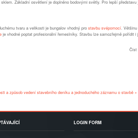
sklem. Základní osvětlení je doplněno bodovými světly. Pro lepší představu
uchému tvaru a velikosti je bungalov vhodný pro
stavbu svépomocí
. Většinu
e
je vhodné poptat profesionální řemeslníky. Stavbu lze samozřejmě pořídit i 
Číst
osti a způsob vedení stavebního deníku a jednoduchého záznamu o stavbě »
TÁVAJÍCÍ
LOGIN FORM