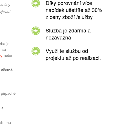
Díky porovnání více
plněny
nabídek ušetříte až 30%
bývací
z ceny zboží /služby
Služba je zdarma a
nezávazná
vba je
í se
Využijte službu od
by
nebo
projektu až po realizaci.
 včetně
 případně
t a
votnímu