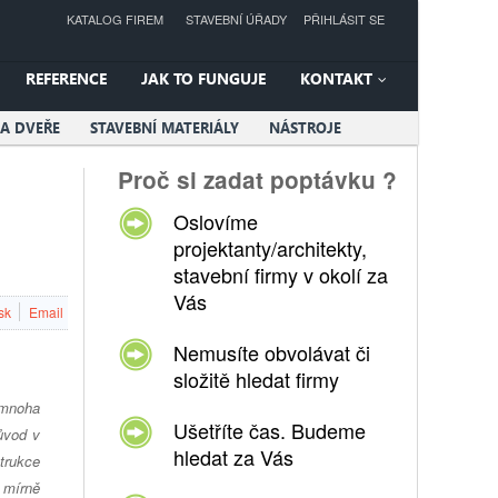
KATALOG FIREM
STAVEBNÍ ÚŘADY
PŘIHLÁSIT SE
REFERENCE
JAK TO FUNGUJE
KONTAKT
A DVEŘE
STAVEBNÍ MATERIÁLY
NÁSTROJE
Proč si zadat poptávku ?
Oslovíme
projektanty/architekty,
stavební firmy v okolí za
Vás
sk
Email
Nemusíte obvolávat či
složitě hledat firmy
 mnoha
Ušetříte čas. Budeme
ůvod v
hledat za Vás
trukce
s mírně