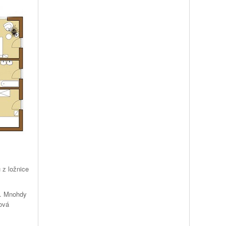
 z ložnice
. Mnohdy
ová