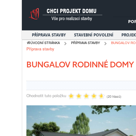
PO
PŘÍPRAVA STAVBY
STAVEBNÍ POVOLENÍ
PROJE
ÚVODNÍ STRÁNKA
PŘÍPRAVA STAVBY
BUNGALOV RO
Příprava stavby
BUNGALOV RODINNÉ DOMY
Ohodnotit tuto položku
(20 hlasů)