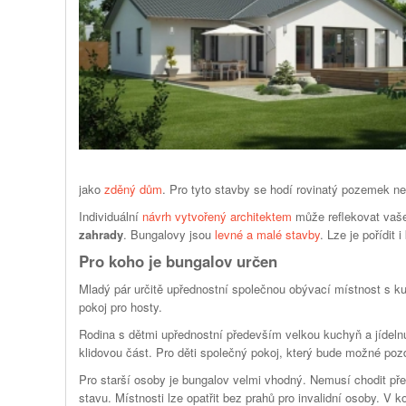
jako
zděný dům
. Pro tyto stavby se hodí rovinatý pozemek n
Individuální
návrh vytvořený architektem
může reflekovat vaše
zahrady
. Bungalovy jsou
levné a malé stavby
. Lze je pořídit 
Pro koho je bungalov určen
Mladý pár určitě upřednostní společnou obývací místnost s k
pokoj pro hosty.
Rodina s dětmi upřednostní především velkou kuchyň a jídelnu
klidovou část. Pro děti společný pokoj, který bude možné pozdě
Pro starší osoby je bungalov velmi vhodný. Nemusí chodit př
stavu. Místnosti lze opatřit bez prahů pro invalidní osoby. V