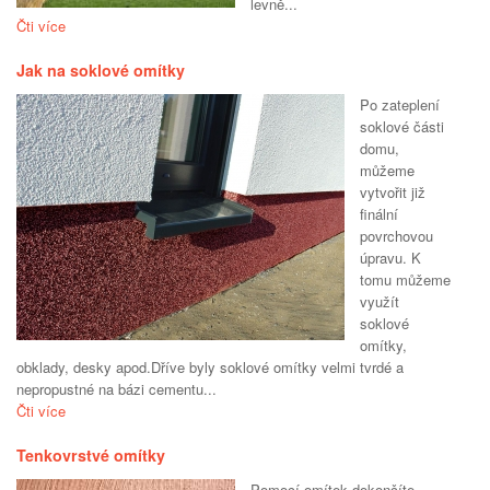
levně...
Čti více
Jak na soklové omítky
Po zateplení
soklové části
domu,
můžeme
vytvořit již
finální
povrchovou
úpravu. K
tomu můžeme
využít
soklové
omítky,
obklady, desky apod.Dříve byly soklové omítky velmi tvrdé a
nepropustné na bázi cementu...
Čti více
Tenkovrstvé omítky
Pomocí omítek dokončíte