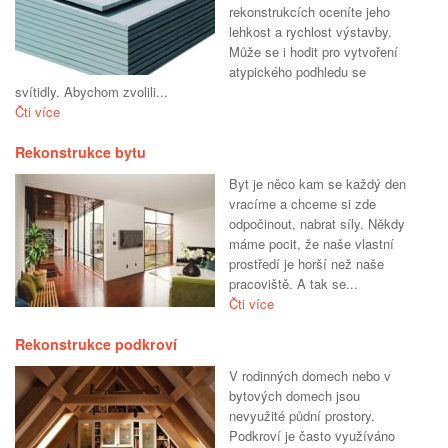
rekonstrukcích oceníte jeho
lehkost a rychlost výstavby.
Může se i hodit pro vytvoření
atypického podhledu se
svítidly. Abychom zvolili...
Čti více
Rekonstrukce bytu
Byt je něco kam se každý den
vracíme a chceme si zde
odpočinout, nabrat síly. Někdy
máme pocit, že naše vlastní
prostředí je horší než naše
pracoviště. A tak se...
Čti více
Rekonstrukce podkroví
V rodinných domech nebo v
bytových domech jsou
nevyužité půdní prostory.
Podkroví je často využíváno