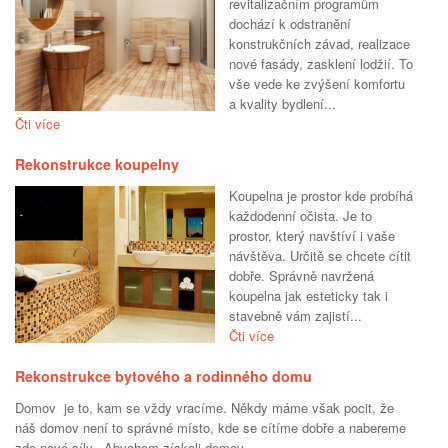
revitalizačním programům
dochází k odstranění
konstrukčních závad, realizace
nové fasády, zasklení lodžií. To
vše vede ke zvýšení komfortu
a kvality bydlení...
Čti více
Rekonstrukce koupelny
Koupelna je prostor kde probíhá
každodenní očista. Je to
prostor, který navštíví i vaše
návštěva. Určitě se chcete cítit
dobře. Správně navržená
koupelna jak esteticky tak i
stavebně vám zajistí...
Čti více
Rekonstrukce bytového a rodinného domu
Domov je to, kam se vždy vracíme. Někdy máme však pocit, že
náš domov není to správné místo, kde se cítíme dobře a nabereme
zde nové síly. Abychom získali domov...