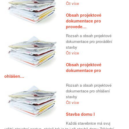
Čti více
Obsah projektové
dokumentace pro
provede…
Rozsah a obsah projektové
dokumentace pro provádění
stavby
Čti více
Obsah projektové
dokumentace pro
ohlášen…
Rozsah a obsah projektové
dokumentace pro ohlášení
stavby
Čti více
Stavba domu I
Každá stavebnice má svuj
určitý stavební postup, stejně tak je to i při stavbě domu.Základní