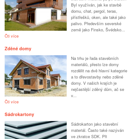
Byl využíván, jak ke stavbě
domu, chat, pergol, teras,
přístřešků, oken, ale také jako
palivo. Především severské
země jako Finsko, Švédsko...
Čti více
Zděné domy
Na trhu je řada stavebních
materiálů, přesto lze domy
rozdělit na dvě hlavní kategorie
a to dřevostavby nebo zděné
domy. V našich krajích je
nejčastější zděný dům, ač se
v...
Čti více
Sádrokartony
Sádrokarton jako stavební
materiál. Často také nazýván
ve zkratce SDK. Při