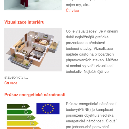
nejen my, ale...
Čti více
Vizualizace interiéru
Co je vizualizace?: Je v dnešní
době nejběžnější grafická
prezentace o představě
budoucí stavby. Vizualizace
najdete často na bilboardech
připravovaných staveb. Můžete
si nechat vytvořit vizualizaci
čehokoliv. Nejběžnější ve
stavebnictví...
Čti více
Průkaz energetické náročnosti
Průkaz energetické náročnosti
budovy(PENB) je komplexní
posouzení objektu zhlediska
energetické náročnosti. Slouží
pro jednoduché porovnání