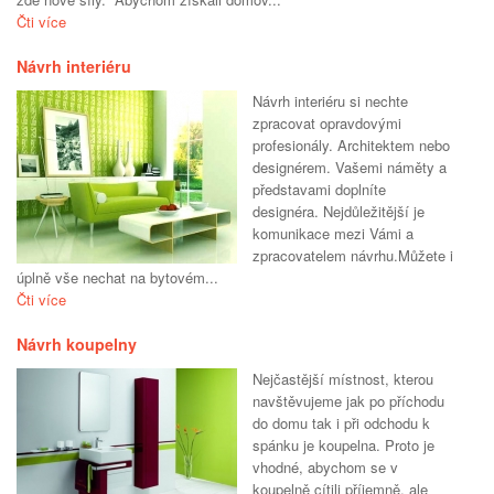
Čti více
Návrh interiéru
Návrh interiéru si nechte
zpracovat opravdovými
profesionály. Architektem nebo
designérem. Vašemi náměty a
představami doplníte
designéra. Nejdůležitější je
komunikace mezi Vámi a
zpracovatelem návrhu.Můžete i
úplně vše nechat na bytovém...
Čti více
Návrh koupelny
Nejčastější místnost, kterou
navštěvujeme jak po příchodu
do domu tak i při odchodu k
spánku je koupelna. Proto je
vhodné, abychom se v
koupelně cítili příjemně, ale