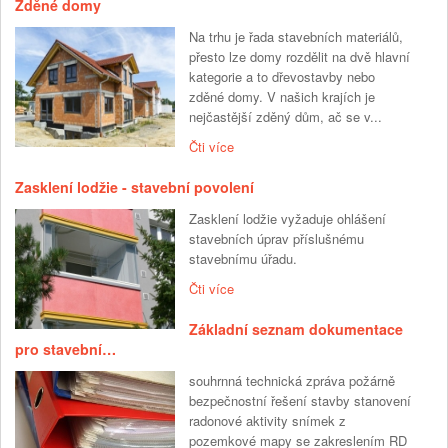
Zděné domy
Na trhu je řada stavebních materiálů,
přesto lze domy rozdělit na dvě hlavní
kategorie a to dřevostavby nebo
zděné domy. V našich krajích je
nejčastější zděný dům, ač se v...
Čti více
Zasklení lodžie - stavební povolení
Zasklení lodžie vyžaduje ohlášení
stavebních úprav příslušnému
stavebnímu úřadu.
Čti více
Základní seznam dokumentace
pro stavební…
souhrnná technická zpráva požárně
bezpečnostní řešení stavby stanovení
radonové aktivity snímek z
pozemkové mapy se zakreslením RD