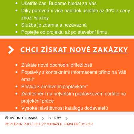
Ušetříte čas. Budeme hledat za Vás
Díky porovnání více nabídek ušetříte až 30% z ceny
zboží /služby
Služba je zdarma a nezávazná
Poptejte od projektu až po stavební firmu.
CHCI ZÍSKAT NOVÉ ZAKÁZKY
Získáte nové obchodní přiležitosti
Poptávky s kontaktními informacemi přímo na Váš
email*
Přístup k archivním poptávkám*
Zviditelnění na největším poptávkovém portále na
projekční práce
Vysoká návštěvnost katalogu dodavatelů
ÚVODNÍ STRÁNKA
SLUŽBY
POPTÁVKA: PROJEKTOVÝ MANAŽER, STAVEBNÍ DOZOR