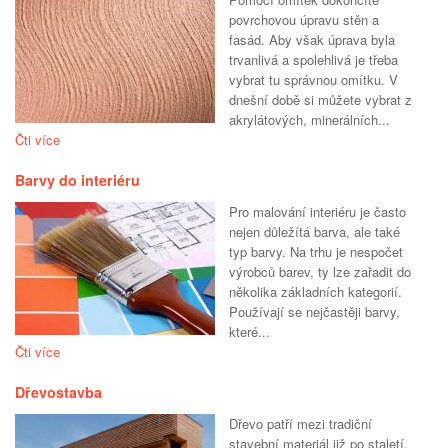
povrchovou úpravu stěn a
fasád. Aby však úprava byla
trvanlivá a spolehlivá je třeba
vybrat tu správnou omítku. V
dnešní době si můžete vybrat z
akrylátových, minerálních...
Čti více
Barvy do interiéru
Pro malování interiéru je často
nejen důležítá barva, ale také
typ barvy. Na trhu je nespočet
výrobců barev, ty lze zařadit do
několika základních kategorií.
Používají se nejčastěji barvy,
které...
Čti více
Dřevostavba
Dřevo patří mezi tradiční
stavební materiál již po staletí.