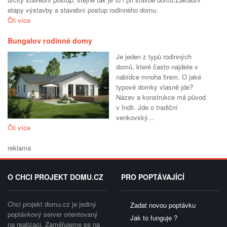
etapy výstavby a stavební postup rodinného domu.
Čti více
Bungalov rodinné domy
Je jeden z typů rodinných
domů, které často najdete v
nabídce mnoha firem. O jaké
typové domky vlasně jde?
Název a konstrukce má původ
v Indii. Jde o tradiční
venkovský...
Čti více
reklama
O CHCI PROJEKT DOMU.CZ
PRO POPTÁVAJÍCÍ
Chci projekt domu.cz je jediný
Zadat novou poptávku
poptávkový server orientovaný
Jak to funguje ?
na realizaci. Zaměřujeme se na