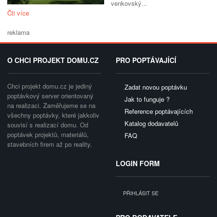
venkovský...
Čti více
reklama
O CHCI PROJEKT DOMU.CZ
PRO POPTÁVAJÍCÍ
Chci projekt domu.cz je jediný
Zadat novou poptávku
poptávkový server orientovaný
Jak to funguje ?
na realizaci. Zaměřujeme se na
Reference poptávajících
všechny poptávky, které jakkoliv
Katalog dodavatelů
souvisí s realizací domu. Od
poptávek projektů, materiálů,
FAQ
stavebních firem až po reality.
LOGIN FORM
PŘIHLÁSIT SE