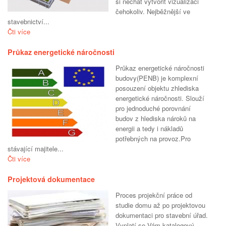
si nechat vytvořit vizualizaci
čehokoliv. Nejběžnější ve
stavebnictví...
Čti více
Průkaz energetické náročnosti
Průkaz energetické náročnosti
budovy(PENB) je komplexní
posouzení objektu zhlediska
energetické náročnosti. Slouží
pro jednoduché porovnání
budov z hlediska nároků na
energii a tedy i nákladů
potřebných na provoz.Pro
stávající majitele...
Čti více
Projektová dokumentace
Proces projekční práce od
studie domu až po projektovou
dokumentaci pro stavební úřad.
Vyplatí se Vám katalogový