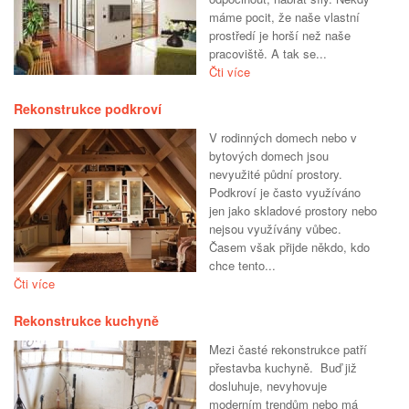
máme pocit, že naše vlastní
prostředí je horší než naše
pracoviště. A tak se...
Čti více
Rekonstrukce podkroví
V rodinných domech nebo v
bytových domech jsou
nevyužité půdní prostory.
Podkroví je často využíváno
jen jako skladové prostory nebo
nejsou využívány vůbec.
Časem však přijde někdo, kdo
chce tento...
Čti více
Rekonstrukce kuchyně
Mezi časté rekonstrukce patří
přestavba kuchyně. Buď již
dosluhuje, nevyhovuje
moderním trendům nebo má