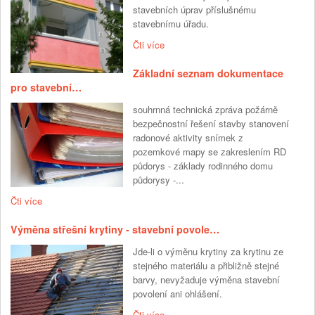
stavebních úprav příslušnému
stavebnímu úřadu.
Čti více
Základní seznam dokumentace
pro stavební…
souhrnná technická zpráva požárně
bezpečnostní řešení stavby stanovení
radonové aktivity snímek z
pozemkové mapy se zakreslením RD
půdorys - základy rodinného domu
půdorysy -...
Čti více
Výměna střešní krytiny - stavební povole…
Jde-li o výměnu krytiny za krytinu ze
stejného materiálu a přibližně stejné
barvy, nevyžaduje výměna stavební
povolení ani ohlášení.
Čti více