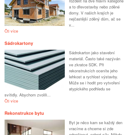
rozdělit na dvě hlavní kategorie
a to dřevostavby nebo zděné
domy. V našich krajích je
nejčastější zděný dům, ač se
v...
Čti více
Sádrokartony
Sádrokarton jako stavební
materiál. Často také nazýván
ve zkratce SDK. Při
rekonstrukcích oceníte jeho
lehkost a rychlost výstavby.
Může se i hodit pro vytvoření
atypického podhledu se
svítidly. Abychom zvolili...
Čti více
Rekonstrukce bytu
Byt je něco kam se každý den
vracíme a chceme si zde
odpočinout, nabrat síly. Někdy