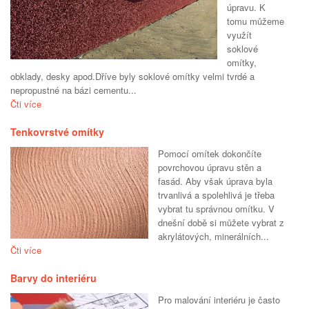
úpravu. K
tomu můžeme
využít
soklové
omítky,
obklady, desky apod.Dříve byly soklové omítky velmi tvrdé a
nepropustné na bázi cementu...
Čti více
Tenkovrstvé omítky
Pomocí omítek dokončíte
povrchovou úpravu stěn a
fasád. Aby však úprava byla
trvanlivá a spolehlivá je třeba
vybrat tu správnou omítku. V
dnešní době si můžete vybrat z
akrylátových, minerálních...
Čti více
Barvy do interiéru
Pro malování interiéru je často