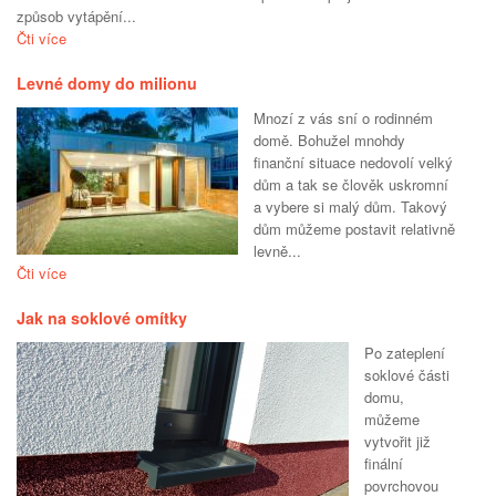
způsob vytápění...
Čti více
Levné domy do milionu
Mnozí z vás sní o rodinném
domě. Bohužel mnohdy
finanční situace nedovolí velký
dům a tak se člověk uskromní
a vybere si malý dům. Takový
dům můžeme postavit relativně
levně...
Čti více
Jak na soklové omítky
Po zateplení
soklové části
domu,
můžeme
vytvořit již
finální
povrchovou