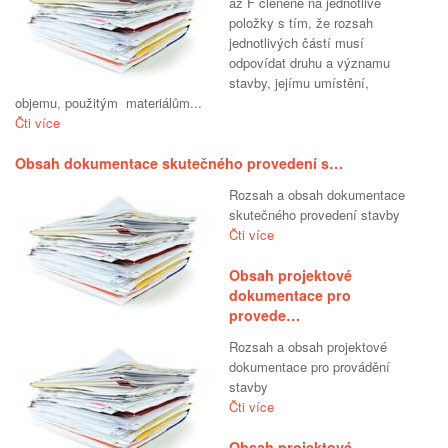
až F členěné na jednotlivé
položky s tím, že rozsah
jednotlivých částí musí
odpovídat druhu a významu
stavby, jejímu umístění,
objemu, použitým materiálům...
Čti více
Obsah dokumentace skutečného provedení s…
Rozsah a obsah dokumentace
skutečného provedení stavby
Čti více
Obsah projektové
dokumentace pro
provede…
Rozsah a obsah projektové
dokumentace pro provádění
stavby
Čti více
Obsah projektové