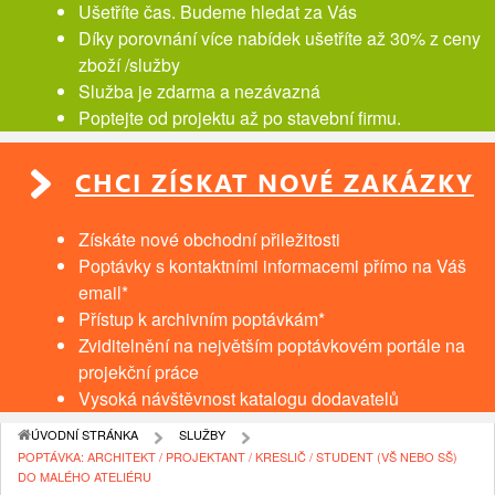
Ušetříte čas. Budeme hledat za Vás
Díky porovnání více nabídek ušetříte až 30% z ceny
zboží /služby
Služba je zdarma a nezávazná
Poptejte od projektu až po stavební firmu.
CHCI ZÍSKAT NOVÉ ZAKÁZKY
Získáte nové obchodní přiležitosti
Poptávky s kontaktními informacemi přímo na Váš
email*
Přístup k archivním poptávkám*
Zviditelnění na největším poptávkovém portále na
projekční práce
Vysoká návštěvnost katalogu dodavatelů
ÚVODNÍ STRÁNKA
SLUŽBY
POPTÁVKA: ARCHITEKT / PROJEKTANT / KRESLIČ / STUDENT (VŠ NEBO SŠ)
DO MALÉHO ATELIÉRU