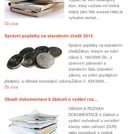
dům, který můžete mít klidně
stejný jako Vás soused nebo je
vyhodné nechat...
Čti více
Správní poplatky na stavebním úřadě 2013
Správní poplatky na stavebním
úřaděZákon, kterým se mění
zákon č. 183/2006 Sb., o
územním plánování a
stavebním řádu (stavební
zákon), ve znění pozdějších
předpisů, a některé související zákonyZákon č. 634/2004...
Čti více
Obsah dokumentace k žádosti o vydání roz…
OBSAH A ROZSAH
DOKUMENTACE k žádosti o
vydání rozhodnutí o umístění
stavby nebo zařízení (DUR)
nebo rozhodnutí o změně