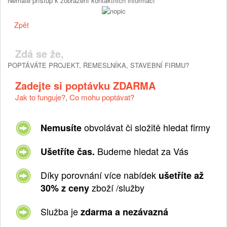
Nemáte přístup k zobrazení kontaktních informací
Zpět
Zdá se že,
POPTÁVÁTE PROJEKT, ŘEMESLNÍKA, STAVEBNÍ FIRMU?
Zadejte si poptávku ZDARMA
Jak to funguje?
,
Co mohu poptávat?
obvolávat či složitě hledat firmy
Nemusíte
Budeme hledat za Vás
Ušetříte čas.
Díky porovnání více nabídek
ušetříte až
zboží /služby
30% z ceny
Služba je
zdarma a nezávazná