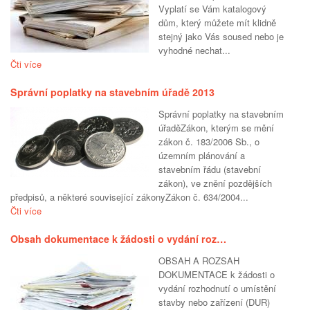
Vyplatí se Vám katalogový
dům, který můžete mít klidně
stejný jako Vás soused nebo je
vyhodné nechat...
Čti více
Správní poplatky na stavebním úřadě 2013
Správní poplatky na stavebním
úřaděZákon, kterým se mění
zákon č. 183/2006 Sb., o
územním plánování a
stavebním řádu (stavební
zákon), ve znění pozdějších
předpisů, a některé související zákonyZákon č. 634/2004...
Čti více
Obsah dokumentace k žádosti o vydání roz…
OBSAH A ROZSAH
DOKUMENTACE k žádosti o
vydání rozhodnutí o umístění
stavby nebo zařízení (DUR)