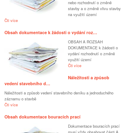
nebo rozhodnutí o změně
stavby a o změně vlivu stavby
na využití území
Čti více
Obsah dokumentace k žádosti o vydání roz…
OBSAH A ROZSAH
DOKUMENTACE k žádosti o
vydání rozhodnutí o změně
využití území
Čti více
Náležitosti a způsob
vedení stavebního d…
Náležitosti a způsob vedení stavebního deníku a jednoduchého
záznamu o stavbě
Čti více
Obsah dokumentace bouracích prací
Dokumentace bouracích prací
musí vždy obsahovat části A