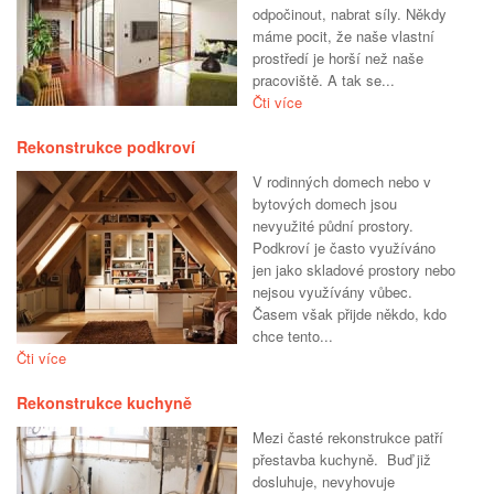
odpočinout, nabrat síly. Někdy
máme pocit, že naše vlastní
prostředí je horší než naše
pracoviště. A tak se...
Čti více
Rekonstrukce podkroví
V rodinných domech nebo v
bytových domech jsou
nevyužité půdní prostory.
Podkroví je často využíváno
jen jako skladové prostory nebo
nejsou využívány vůbec.
Časem však přijde někdo, kdo
chce tento...
Čti více
Rekonstrukce kuchyně
Mezi časté rekonstrukce patří
přestavba kuchyně. Buď již
dosluhuje, nevyhovuje