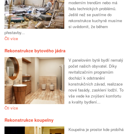
moderním trendům nebo má
řadu technických problémů.
Ještě než se pustíme do
rekonstrukce kuchyně musíme
si uvědomit, že během
přestavby...
Čti více
Rekonstrukce bytového jádra
V panelovém bytě bydlí nemalý
počet našich obyvatel. Díky
revitalizačním programům
dochází k odstranění
konstrukčních závad, realizace
nové fasády, zasklení lodžií. To
vše vede ke zvýšení komfortu
a kvality bydlení...
Čti více
Rekonstrukce koupelny
Koupelna je prostor kde probíhá