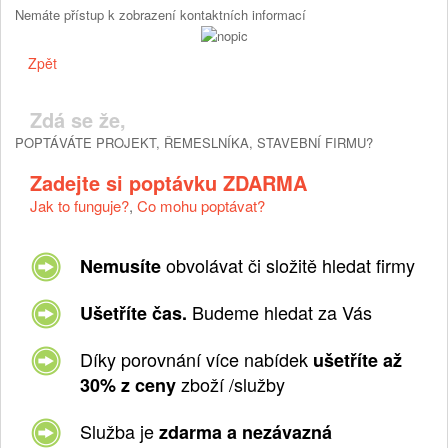
Nemáte přístup k zobrazení kontaktních informací
Zpět
Zdá se že,
POPTÁVÁTE PROJEKT, ŘEMESLNÍKA, STAVEBNÍ FIRMU?
Zadejte si poptávku ZDARMA
Jak to funguje?
,
Co mohu poptávat?
obvolávat či složitě hledat firmy
Nemusíte
Budeme hledat za Vás
Ušetříte čas.
Díky porovnání více nabídek
ušetříte až
zboží /služby
30% z ceny
Služba je
zdarma a nezávazná