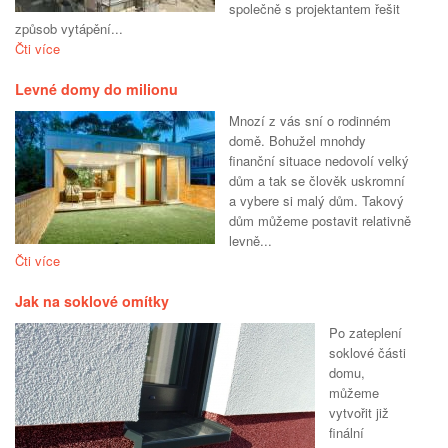
společně s projektantem řešit
způsob vytápění...
Čti více
Levné domy do milionu
Mnozí z vás sní o rodinném
domě. Bohužel mnohdy
finanční situace nedovolí velký
dům a tak se člověk uskromní
a vybere si malý dům. Takový
dům můžeme postavit relativně
levně...
Čti více
Jak na soklové omítky
Po zateplení
soklové části
domu,
můžeme
vytvořit již
finální