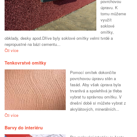
povrchovou
úpravu. K
tomu můžeme
využít
soklové
omítky,
obklady, desky apod.Dříve byly soklové omítky velmi tvrdé a
nepropustné na bázi cementu...
Čti více
Tenkovrstvé omítky
Pomocí omítek dokončíte
povrchovou úpravu stěn a
fasád. Aby však úprava byla
trvanlivá a spolehlivá je třeba
vybrat tu správnou omítku. V
dnešní době si můžete vybrat z
akrylátových, minerálních...
Čti více
Barvy do interiéru